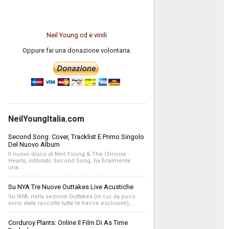
Neil Young cd e vinili
Oppure fai una donazione volontaria.
NeilYoungItalia.com
Second Song: Cover, Tracklist E Primo Singolo
Del Nuovo Album
Il nuovo disco di Neil Young & The Chrome
Hearts, intitolato Second Song, ha finalmente
una...
Su NYA Tre Nuove Outtakes Live Acustiche
Su NYA, nella sezione Outtakes (in cui da poco
sono state raccolte tutte le tracce esclusive),...
Corduroy Plants: Online Il Film Di As Time