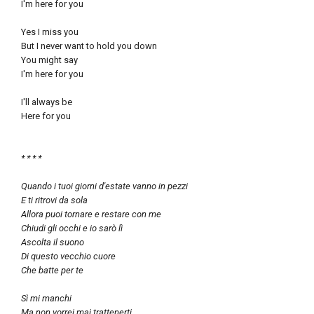
I'm here for you
Yes I miss you
But I never want to hold you down
You might say
I'm here for you
I'll always be
Here for you
* * * *
Quando i tuoi giorni d'estate vanno in pezzi
E ti ritrovi da sola
Allora puoi tornare e restare con me
Chiudi gli occhi e io sarò lì
Ascolta il suono
Di questo vecchio cuore
Che batte per te
Sì mi manchi
Ma non vorrei mai trattenerti