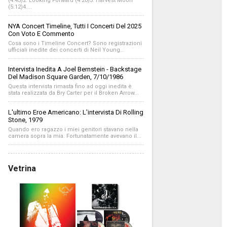
(4:43)2. Looking Forward (4:20)3. Harvest Moon
(5:12)4....
NYA Concert Timeline, Tutti I Concerti Del 2025
Con Voto E Commento
Cosa sono i Timeline Concert? Sono registrazioni
ufficiali inedite dei concerti di Neil Young...
Intervista Inedita A Joel Bernstein - Backstage
Del Madison Square Garden, 7/10/1986
Questa intervista rimasta fino ad oggi inedita è
stata realizzata da Bry Carter per il Broken Arrow...
L'ultimo Eroe Americano: L'intervista Di Rolling
Stone, 1979
Quando ero ragazzo i miei genitori stavano nella
camera sopra la mia. Fortunatamente avevano il...
Vetrina