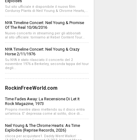
Explodes
Sul sito ufficiale è disponibile il nuovo film
Corduroy Plants di Neil Young & Chrome Hearts,...
NYA Timeline Concert: Neil Young & Promise
Of The Real 10/06/2016
Nuovo concerto in streaming per gli abbonati
al sito ufficiale: torniamo al Rebel Content Tour...
NYA Timeline Concert: Neil Young & Crazy
Horse 2/11/1976
Su NYA è stato rilasciato il concerto del 2
novembre 1976 a Berkeley, seconda tappa del tour
degli...
RockinFreeWorld.com
Time Fades Away: La Recensione Di Let It
Rock Magazine, 1973
Proprio mentre stavo mettendo su il disco entra
un'amica. E' depressa come al solito, dice di...
Neil Young & The Chrome Hearts: As Time
Explodes (Reprise Records, 2026)
clicca per acquistare1. Daddy Went Walkin'