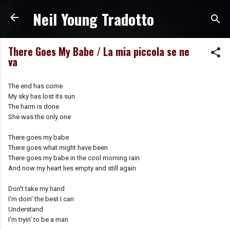
Neil Young Tradotto
Passa ai contenuti principali
There Goes My Babe / La mia piccola se ne
va
The end has come
My sky has lost its sun
The harm is done
She was the only one
There goes my babe
There goes what might have been
There goes my babe in the cool morning rain
And now my heart lies empty and still again
Don't take my hand
I'm doin' the best I can
Understand
I'm tryin' to be a man