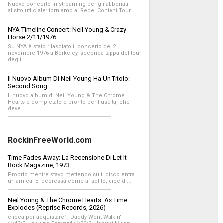
Nuovo concerto in streaming per gli abbonati
al sito ufficiale: torniamo al Rebel Content Tour...
NYA Timeline Concert: Neil Young & Crazy
Horse 2/11/1976
Su NYA è stato rilasciato il concerto del 2
novembre 1976 a Berkeley, seconda tappa del tour
degli...
Il Nuovo Album Di Neil Young Ha Un Titolo:
Second Song
Il nuovo album di Neil Young & The Chrome
Hearts è completato e pronto per l'uscita, che
deve...
RockinFreeWorld.com
Time Fades Away: La Recensione Di Let It
Rock Magazine, 1973
Proprio mentre stavo mettendo su il disco entra
un'amica. E' depressa come al solito, dice di...
Neil Young & The Chrome Hearts: As Time
Explodes (Reprise Records, 2026)
clicca per acquistare1. Daddy Went Walkin'