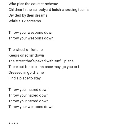
Who plan the counter-scheme
Children in the schoolyard finish choosing teams
Divided by their dreams
While a TV screams
Throw your weapons down
Throw your weapons down
The wheel of fortune
Keeps on rollin' down
The street that's paved with sinful plans
There but for circumstance may go you or I
Dressed in gold lame
Find a place to stay
Throw your hatred down
Throw your hatred down
Throw your hatred down
Throw your weapons down
* * * *