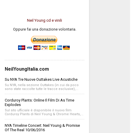
Neil Young cd e vinili
Oppure fai una donazione volontaria.
NeilYoungItalia.com
Su NYA Tre Nuove Outtakes Live Acustiche
Su NYA, nella sezione Outtakes (in cui da poco
sono state raccolte tutte le tracce esclusive),...
Corduroy Plants: Online Il Film Di As Time
Explodes
Sul sito ufficiale è disponibile il nuovo film
Corduroy Plants di Neil Young & Chrome Hearts,...
NYA Timeline Concert: Neil Young & Promise
Of The Real 10/06/2016