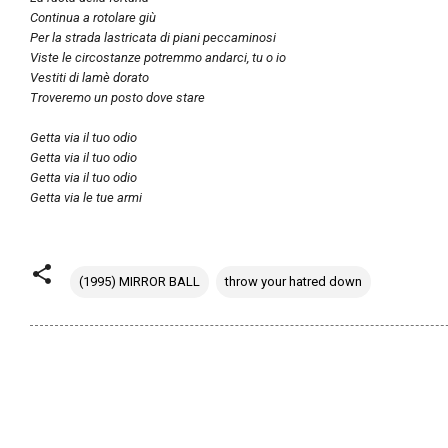
Continua a rotolare giù
Per la strada lastricata di piani peccaminosi
Viste le circostanze potremmo andarci, tu o io
Vestiti di lamè dorato
Troveremo un posto dove stare
Getta via il tuo odio
Getta via il tuo odio
Getta via il tuo odio
Getta via le tue armi
(1995) MIRROR BALL
throw your hatred down