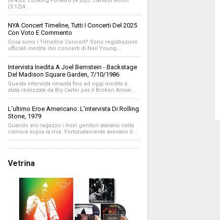
(4:43)2. Looking Forward (4:20)3. Harvest Moon
(5:12)4....
NYA Concert Timeline, Tutti I Concerti Del 2025
Con Voto E Commento
Cosa sono i Timeline Concert? Sono registrazioni
ufficiali inedite dei concerti di Neil Young...
Intervista Inedita A Joel Bernstein - Backstage
Del Madison Square Garden, 7/10/1986
Questa intervista rimasta fino ad oggi inedita è
stata realizzata da Bry Carter per il Broken Arrow...
L'ultimo Eroe Americano: L'intervista Di Rolling
Stone, 1979
Quando ero ragazzo i miei genitori stavano nella
camera sopra la mia. Fortunatamente avevano il...
Vetrina