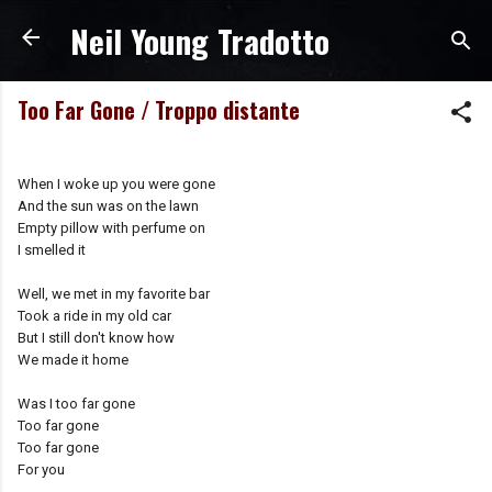
Neil Young Tradotto
Passa ai contenuti principali
Too Far Gone / Troppo distante
When I woke up you were gone
And the sun was on the lawn
Empty pillow with perfume on
I smelled it
Well, we met in my favorite bar
Took a ride in my old car
But I still don't know how
We made it home
Was I too far gone
Too far gone
Too far gone
For you