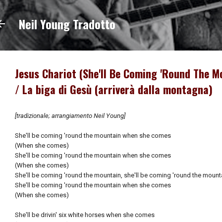
Passa ai contenuti principali
Neil Young Tradotto
Jesus Chariot (She'll Be Coming 'Round The M
/ La biga di Gesù (arriverà dalla montagna)
[tradizionale; arrangiamento Neil Young]
She'll be coming 'round the mountain when she comes
(When she comes)
She'll be coming 'round the mountain when she comes
(When she comes)
She'll be coming 'round the mountain, she'll be coming 'round the mount
She'll be coming 'round the mountain when she comes
(When she comes)
She'll be drivin' six white horses when she comes