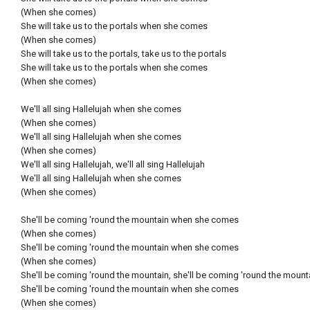
(When she comes)
She will take us to the portals when she comes
(When she comes)
She will take us to the portals, take us to the portals
She will take us to the portals when she comes
(When she comes)
We'll all sing Hallelujah when she comes
(When she comes)
We'll all sing Hallelujah when she comes
(When she comes)
We'll all sing Hallelujah, we'll all sing Hallelujah
We'll all sing Hallelujah when she comes
(When she comes)
She'll be coming 'round the mountain when she comes
(When she comes)
She'll be coming 'round the mountain when she comes
(When she comes)
She'll be coming 'round the mountain, she'll be coming 'round the mount
She'll be coming 'round the mountain when she comes
(When she comes)