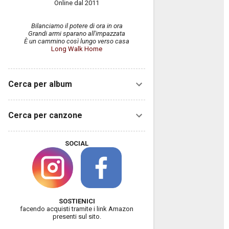
Online dal 2011
Bilanciamo il potere di ora in ora
Grandi armi sparano all'impazzata
È un cammino così lungo verso casa
Long Walk Home
Cerca per album
Cerca per canzone
SOCIAL
SOSTIENICI
facendo acquisti tramite i link Amazon
presenti sul sito.