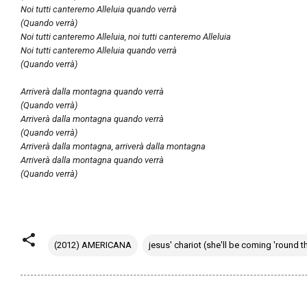
Noi tutti canteremo Alleluia quando verrà
(Quando verrà)
Noi tutti canteremo Alleluia, noi tutti canteremo Alleluia
Noi tutti canteremo Alleluia quando verrà
(Quando verrà)
Arriverà dalla montagna quando verrà
(Quando verrà)
Arriverà dalla montagna quando verrà
(Quando verrà)
Arriverà dalla montagna, arriverà dalla montagna
Arriverà dalla montagna quando verrà
(Quando verrà)
(2012) AMERICANA
jesus' chariot (she'll be coming 'round 