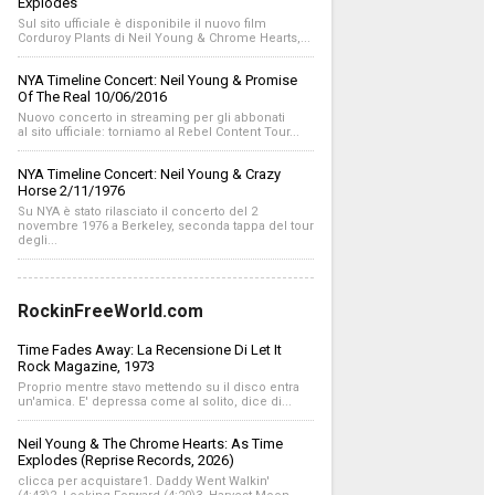
Explodes
Sul sito ufficiale è disponibile il nuovo film
Corduroy Plants di Neil Young & Chrome Hearts,...
NYA Timeline Concert: Neil Young & Promise
Of The Real 10/06/2016
Nuovo concerto in streaming per gli abbonati
al sito ufficiale: torniamo al Rebel Content Tour...
NYA Timeline Concert: Neil Young & Crazy
Horse 2/11/1976
Su NYA è stato rilasciato il concerto del 2
novembre 1976 a Berkeley, seconda tappa del tour
degli...
RockinFreeWorld.com
Time Fades Away: La Recensione Di Let It
Rock Magazine, 1973
Proprio mentre stavo mettendo su il disco entra
un'amica. E' depressa come al solito, dice di...
Neil Young & The Chrome Hearts: As Time
Explodes (Reprise Records, 2026)
clicca per acquistare1. Daddy Went Walkin'