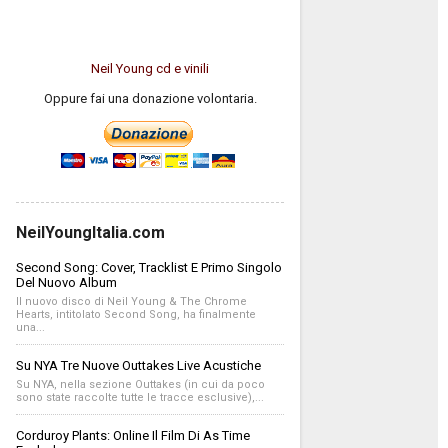
Neil Young cd e vinili
Oppure fai una donazione volontaria.
NeilYoungItalia.com
Second Song: Cover, Tracklist E Primo Singolo
Del Nuovo Album
Il nuovo disco di Neil Young & The Chrome
Hearts, intitolato Second Song, ha finalmente
una...
Su NYA Tre Nuove Outtakes Live Acustiche
Su NYA, nella sezione Outtakes (in cui da poco
sono state raccolte tutte le tracce esclusive),...
Corduroy Plants: Online Il Film Di As Time