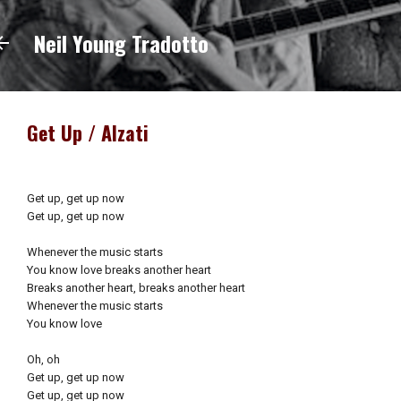
Passa ai contenuti principali
Neil Young Tradotto
Get Up / Alzati
Get up, get up now
Get up, get up now
Whenever the music starts
You know love breaks another heart
Breaks another heart, breaks another heart
Whenever the music starts
You know love
Oh, oh
Get up, get up now
Get up, get up now