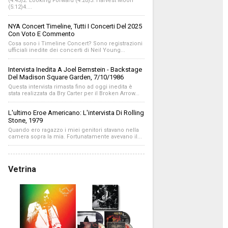
(4:43)2. Looking Forward (4:20)3. Harvest Moon
(5:12)4....
NYA Concert Timeline, Tutti I Concerti Del 2025
Con Voto E Commento
Cosa sono i Timeline Concert? Sono registrazioni
ufficiali inedite dei concerti di Neil Young...
Intervista Inedita A Joel Bernstein - Backstage
Del Madison Square Garden, 7/10/1986
Questa intervista rimasta fino ad oggi inedita è
stata realizzata da Bry Carter per il Broken Arrow...
L'ultimo Eroe Americano: L'intervista Di Rolling
Stone, 1979
Quando ero ragazzo i miei genitori stavano nella
camera sopra la mia. Fortunatamente avevano il...
Vetrina