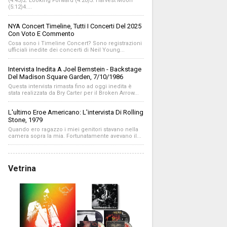
(4:43)2. Looking Forward (4:20)3. Harvest Moon
(5:12)4....
NYA Concert Timeline, Tutti I Concerti Del 2025
Con Voto E Commento
Cosa sono i Timeline Concert? Sono registrazioni
ufficiali inedite dei concerti di Neil Young...
Intervista Inedita A Joel Bernstein - Backstage
Del Madison Square Garden, 7/10/1986
Questa intervista rimasta fino ad oggi inedita è
stata realizzata da Bry Carter per il Broken Arrow...
L'ultimo Eroe Americano: L'intervista Di Rolling
Stone, 1979
Quando ero ragazzo i miei genitori stavano nella
camera sopra la mia. Fortunatamente avevano il...
Vetrina