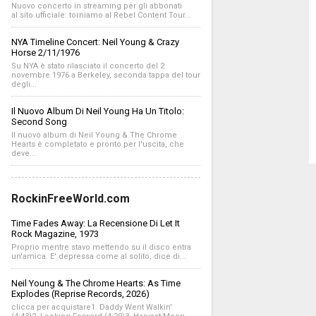
Nuovo concerto in streaming per gli abbonati
al sito ufficiale: torniamo al Rebel Content Tour...
NYA Timeline Concert: Neil Young & Crazy
Horse 2/11/1976
Su NYA è stato rilasciato il concerto del 2
novembre 1976 a Berkeley, seconda tappa del tour
degli...
Il Nuovo Album Di Neil Young Ha Un Titolo:
Second Song
Il nuovo album di Neil Young & The Chrome
Hearts è completato e pronto per l'uscita, che
deve...
RockinFreeWorld.com
Time Fades Away: La Recensione Di Let It
Rock Magazine, 1973
Proprio mentre stavo mettendo su il disco entra
un'amica. E' depressa come al solito, dice di...
Neil Young & The Chrome Hearts: As Time
Explodes (Reprise Records, 2026)
clicca per acquistare1. Daddy Went Walkin'