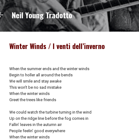
Passa ai contenuti principali
Neil Young Tradotto
Winter Winds / I venti dell’inverno
When the summer ends and the winter winds
Begin to holler all around the bends
We will smile and stay awake
This won't be no sad mistake
When the winter winds
Greet the trees like friends
We could watch the turbine turning in the wind
Up on the ridge line before the fog comes in
Fallin’ leaves in the autumn air
People feelin’ good everywhere
When the winter winds