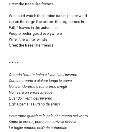
Greet the trees like friends
We could watch the turbine turning in the wind
Up on the ridge line before the fog comes in
Fallin’ leaves in the autumn air
People feelin’ good everywhere
When the winter winds
Greet the trees like friends
* * * *
Quando l'estate finirà e i venti dell’inverno
Cominceranno a ululare lungo le curve
Noi sorrideremo e resteremo svegli
Non sarà un errore infelice
Quando i venti dell’inverno
E gli alberi si salutano da amici
Potremmo guardare le pale che girano nel vento
Sopra la cresta, prima che arrivi la nebbia
Le foglie cadono nell'aria autunnale