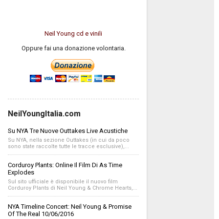
Neil Young cd e vinili
Oppure fai una donazione volontaria.
NeilYoungItalia.com
Su NYA Tre Nuove Outtakes Live Acustiche
Su NYA, nella sezione Outtakes (in cui da poco
sono state raccolte tutte le tracce esclusive),...
Corduroy Plants: Online Il Film Di As Time
Explodes
Sul sito ufficiale è disponibile il nuovo film
Corduroy Plants di Neil Young & Chrome Hearts,...
NYA Timeline Concert: Neil Young & Promise
Of The Real 10/06/2016