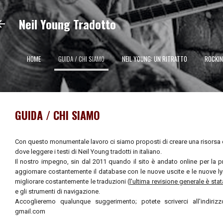
Passa ai contenuti principali
Neil Young Tradotto
HOME
GUIDA / CHI SIAMO
NEIL YOUNG: UN RITRATTO
ROCKI
GUIDA / CHI SIAMO
Con questo monumentale lavoro ci siamo proposti di creare una risorsa d
dove leggere i testi di Neil Young tradotti in italiano.
Il nostro impegno, sin dal 2011 quando il sito è andato online per la pr
aggiornare costantemente il database con le nuove uscite e le nuove lyri
migliorare costantemente le traduzioni (
l'ultima revisione generale è sta
e gli strumenti di navigazione.
Accoglieremo qualunque suggerimento; potete scriverci all'indirizz
gmail.com