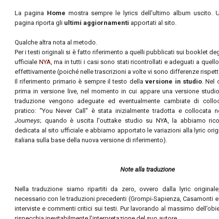
La pagina
Home
mostra sempre le lyrics dell'ultimo album uscito. U
pagina riporta gli
ultimi aggiornamenti
apportati al sito.
Qualche altra nota al metodo.
Per
i testi originali si è fatto riferimento a quelli pubblicati sui booklet de
ufficiale
NYA
, ma in tutti i casi sono stati ricontrollati e adeguati a que
effettivamente (poiché nelle trascrizioni a volte vi sono differenze rispett
Il riferimento primario è sempre il testo della
versione in studio
. Nel 
prima in versione live, nel momento in cui appare una versione studio uf
traduzione vengono adeguate ed eventualmente cambiate di collo
pratico: "You Never Call" è stata inizialmente tradotta e collocata n
Journeys
; quando è uscita l'outtake studio su NYA, la abbiamo rico
dedicata al sito ufficiale e abbiamo apportato le variazioni alla lyric orig
italiana sulla base della nuova versione di riferimento).
Note alla traduzione
Nella traduzione siamo ripartiti da zero, ovvero dalla lyric origina
necessario con le traduzioni precedenti (Grompi-Sapienza, Casamonti ed 
interviste e commenti critici sui testi. Pur lavorando al massimo dell’obie
rispecchia inevitabilmente l’interpretazione del suo autore.