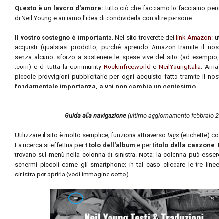
Questo è un lavoro d'amore:
tutto ciò che facciamo lo facciamo pe
di Neil Young e amiamo l'idea di condividerla con altre persone.
Il vostro sostegno è importante
. Nel sito troverete dei
link Amazon
: u
acquisti (qualsiasi prodotto, purché aprendo Amazon tramite il nostr
senza alcuno sforzo a sostenere le spese vive del sito (ad esempio,
.com) e di tutta la community
Rockinfreeworld
e
NeilYoungItalia
. Amaz
piccole provvigioni pubblicitarie per ogni acquisto fatto tramite il nos
fondamentale importanza, a voi non cambia un centesimo.
Guida alla navigazione
(ultimo aggiornamento febbraio 
Utilizzare il sito è molto semplice; funziona attraverso
tags
(etichette) c
La ricerca si effettua per
titolo dell'album
e per
titolo della canzone
.
trovano sul menù
nella colonna di sinistra. Nota: la colonna può esse
schermi piccoli come gli smartphone; in tal caso cliccare le tre linee
sinistra per aprirla (vedi immagine sotto).