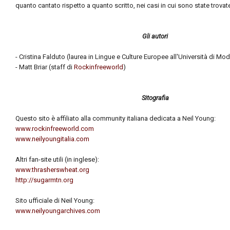
quanto cantato rispetto a quanto scritto, nei casi in cui sono state trovat
Gli autori
- Cristina Falduto (laurea in Lingue e Culture Europee all'Università di M
- Matt Briar (staff di
Rockinfreeworld
)
Sitografia
Questo sito è affiliato alla community italiana dedicata a Neil Young:
www.rockinfreeworld.com
www.neilyoungitalia.com
Altri fan-site utili (in inglese):
www.thrasherswheat.org
http://sugarmtn.org
Sito ufficiale di Neil Young:
www.neilyoungarchives.com