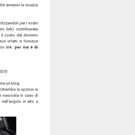
rché amiamo la musica
tilizzandoli per i vostri
o link) contribuirete
 il costo del dominio
on infatti ci fornisce
tro link:
per noi è di
2023)
ome un blog.
 Entrambe le opzioni si
re nascosta in caso di
 nell'angolo in alto a