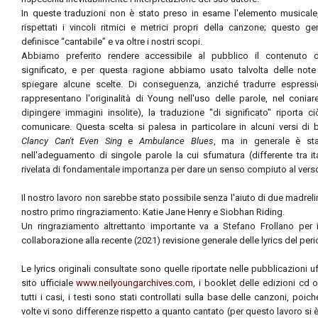
In queste traduzioni non è stato preso in esame l'elemento musicale
rispettati i vincoli ritmici e metrici propri della canzone; questo g
definisce “cantabile” e va oltre i nostri scopi.
Abbiamo preferito rendere accessibile al pubblico il contenuto de
significato, e per questa ragione abbiamo usato talvolta delle not
spiegare alcune scelte. Di conseguenza, anziché tradurre espressio
rappresentano l'originalità di Young nell'uso delle parole, nel conia
dipingere immagini insolite), la traduzione "di significato" riporta 
comunicare. Questa scelta si palesa in particolare in alcuni versi d
Clancy Can't Even Sing
e
Ambulance Blues
, ma in generale è st
nell'adeguamento di singole parole la cui sfumatura (differente tra it
rivelata di fondamentale importanza per dare un senso compiuto al vers
Il nostro lavoro non sarebbe stato possibile senza l'aiuto di due madreling
nostro primo ringraziamento: Katie Jane Henry e Siobhan Riding.
Un ringraziamento altrettanto importante va a Stefano Frollano per 
collaborazione alla recente (2021) revisione generale delle lyrics del pe
Le lyrics originali consultate sono quelle riportate nelle pubblicazioni uff
sito ufficiale
www.neilyoungarchives.com
, i booklet delle edizioni cd o
tutti i casi, i testi sono stati controllati sulla base delle canzoni, poi
volte vi sono differenze rispetto a quanto cantato (per questo lavoro si