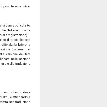
n post fisso a inizio
gli album e poi sul sito
llo che Neil Young canta
o alla registrazione).
caso di brani rilasciati
ficiale, la lyric e la
cazione (un esempio
ella versione del film
llocata nella sezione
inale e alla traduzione
le, confrontando dove
altri), e attingendo a
ttività, una traduzione