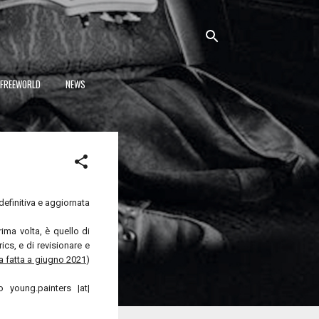
NFREEWORLD
NEWS
efinitiva e aggiornata
ima volta, è quello di
cs, e di revisionare e
ta fatta a giugno 2021
)
o young.painters |at|