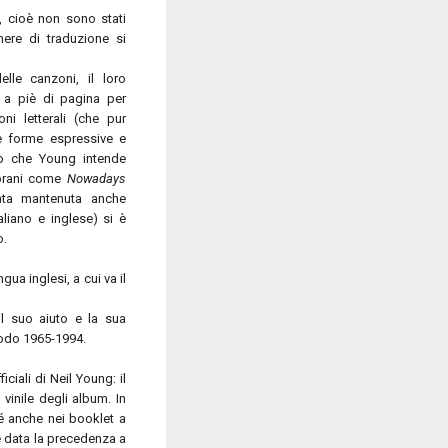
, cioè non sono stati
enere di traduzione si
lle canzoni, il loro
e a piè di pagina per
ni letterali (che pur
re forme espressive e
ciò che Young intende
i brani come
Nowadays
ata mantenuta anche
aliano e inglese) si è
o.
ua inglesi, a cui va il
il suo aiuto e la sua
riodo 1965-1994.
iciali di Neil Young: il
 vinile degli album. In
ché anche nei booklet a
 è data la precedenza a