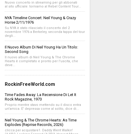
Nuovo concerto in streaming per gli abbonati
al sito ufficiale: torniamo al Rebel Content Tour...
NYA Timeline Concert: Neil Young & Crazy
Horse 2/11/1976
Su NYA è stato rilasciato il concerto del 2
novembre 1976 a Berkeley, seconda tappa del tour
degli...
Il Nuovo Album Di Neil Young Ha Un Titolo:
Second Song
Il nuovo album di Neil Young & The Chrome
Hearts è completato e pronto per l'uscita, che
deve...
RockinFreeWorld.com
Time Fades Away: La Recensione Di Let It
Rock Magazine, 1973
Proprio mentre stavo mettendo su il disco entra
un'amica. E' depressa come al solito, dice di...
Neil Young & The Chrome Hearts: As Time
Explodes (Reprise Records, 2026)
clicca per acquistare1. Daddy Went Walkin'