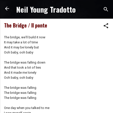
Neil Young Tradotto
Passa ai contenuti principali
The Bridge / Il ponte
The bridge, we'll build it now
It may take a lot of time
And it may be lonely but
Ooh baby, ooh baby
The bridge was falling down
And that took a lot of lies
And it made me lonely
Ooh baby, ooh baby
The bridge was falling
The bridge was falling
The bridge was falling
One day when you talked to me
I saw myself again