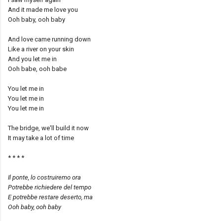
And it made me love you
Ooh baby, ooh baby
And love came running down
Like a river on your skin
And you let me in
Ooh babe, ooh babe
You let me in
You let me in
You let me in
The bridge, we'll build it now
It may take a lot of time
* * * *
Il ponte, lo costruiremo ora
Potrebbe richiedere del tempo
E potrebbe restare deserto, ma
Ooh baby, ooh baby