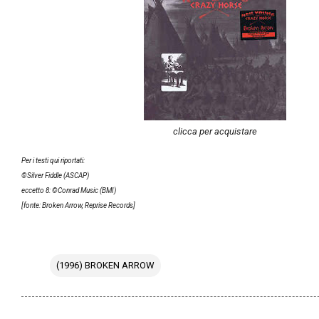
clicca per acquistare
Per i testi qui riportati:
©Silver Fiddle (ASCAP)
eccetto 8: ©Conrad Music (BMI)
[fonte: Broken Arrow, Reprise Records]
(1996) BROKEN ARROW