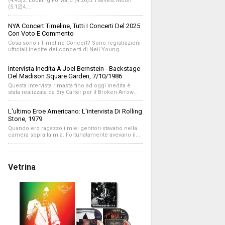
(4:43)2. Looking Forward (4:20)3. Harvest Moon
(5:12)4....
NYA Concert Timeline, Tutti I Concerti Del 2025
Con Voto E Commento
Cosa sono i Timeline Concert? Sono registrazioni
ufficiali inedite dei concerti di Neil Young...
Intervista Inedita A Joel Bernstein - Backstage
Del Madison Square Garden, 7/10/1986
Questa intervista rimasta fino ad oggi inedita è
stata realizzata da Bry Carter per il Broken Arrow...
L'ultimo Eroe Americano: L'intervista Di Rolling
Stone, 1979
Quando ero ragazzo i miei genitori stavano nella
camera sopra la mia. Fortunatamente avevano il...
Vetrina