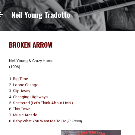
Passa ai contenuti principali
Neil Young Tradotto
BROKEN ARROW
Neil Young & Crazy Horse
(1996)
1.
Big Time
2.
Loose Change
3.
Slip Away
4.
Changing Highways
5.
Scattered (Let’s Think About Livin’)
6.
This Town
7.
Music Arcade
8.
Baby What You Want Me To Do
[J. Reed]