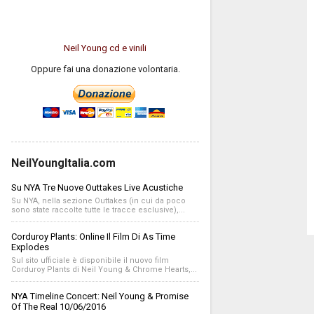
Neil Young cd e vinili
Oppure fai una donazione volontaria.
NeilYoungItalia.com
Su NYA Tre Nuove Outtakes Live Acustiche
Su NYA, nella sezione Outtakes (in cui da poco
sono state raccolte tutte le tracce esclusive),...
Corduroy Plants: Online Il Film Di As Time
Explodes
Sul sito ufficiale è disponibile il nuovo film
Corduroy Plants di Neil Young & Chrome Hearts,...
NYA Timeline Concert: Neil Young & Promise
Of The Real 10/06/2016