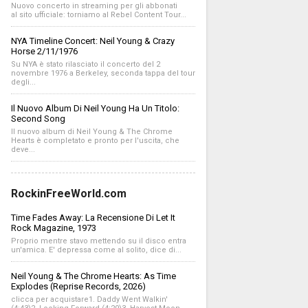
Nuovo concerto in streaming per gli abbonati
al sito ufficiale: torniamo al Rebel Content Tour...
NYA Timeline Concert: Neil Young & Crazy
Horse 2/11/1976
Su NYA è stato rilasciato il concerto del 2
novembre 1976 a Berkeley, seconda tappa del tour
degli...
Il Nuovo Album Di Neil Young Ha Un Titolo:
Second Song
Il nuovo album di Neil Young & The Chrome
Hearts è completato e pronto per l'uscita, che
deve...
RockinFreeWorld.com
Time Fades Away: La Recensione Di Let It
Rock Magazine, 1973
Proprio mentre stavo mettendo su il disco entra
un'amica. E' depressa come al solito, dice di...
Neil Young & The Chrome Hearts: As Time
Explodes (Reprise Records, 2026)
clicca per acquistare1. Daddy Went Walkin'