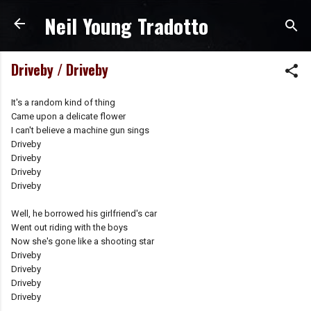
Neil Young Tradotto
Passa ai contenuti principali
Driveby / Driveby
It's a random kind of thing
Came upon a delicate flower
I can't believe a machine gun sings
Driveby
Driveby
Driveby
Driveby
Well, he borrowed his girlfriend's car
Went out riding with the boys
Now she's gone like a shooting star
Driveby
Driveby
Driveby
Driveby