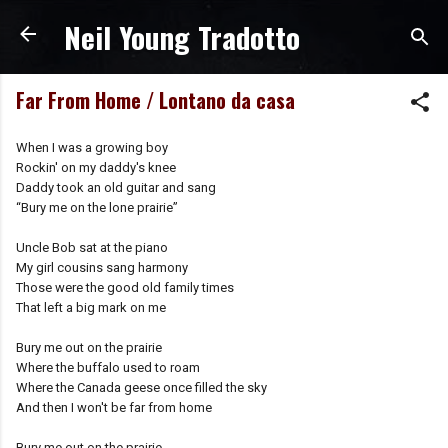
Neil Young Tradotto
Passa ai contenuti principali
Far From Home / Lontano da casa
When I was a growing boy
Rockin' on my daddy's knee
Daddy took an old guitar and sang
“Bury me on the lone prairie”
Uncle Bob sat at the piano
My girl cousins sang harmony
Those were the good old family times
That left a big mark on me
Bury me out on the prairie
Where the buffalo used to roam
Where the Canada geese once filled the sky
And then I won't be far from home
Bury me out on the prairie