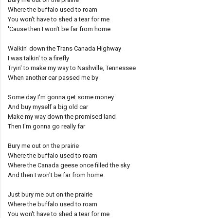
Where the buffalo used to roam
You won't have to shed a tear for me
'Cause then I won't be far from home
Walkin' down the Trans Canada Highway
I was talkin' to a firefly
Tryin' to make my way to Nashville, Tennessee
When another car passed me by
Some day I'm gonna get some money
And buy myself a big old car
Make my way down the promised land
Then I'm gonna go really far
Bury me out on the prairie
Where the buffalo used to roam
Where the Canada geese once filled the sky
And then I won't be far from home
Just bury me out on the prairie
Where the buffalo used to roam
You won't have to shed a tear for me