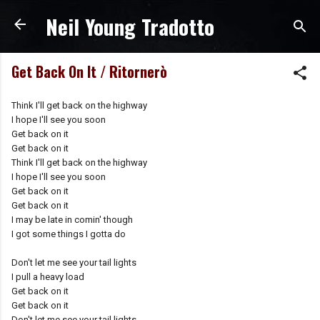
Neil Young Tradotto
Passa ai contenuti principali
Get Back On It / Ritornerò
Think I'll get back on the highway
I hope I'll see you soon
Get back on it
Get back on it
Think I'll get back on the highway
I hope I'll see you soon
Get back on it
Get back on it
I may be late in comin' though
I got some things I gotta do
Don't let me see your tail lights
I pull a heavy load
Get back on it
Get back on it
Don't let me see your tail lights