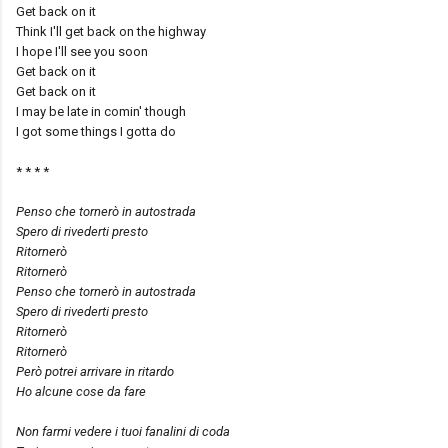
Get back on it
Think I'll get back on the highway
I hope I'll see you soon
Get back on it
Get back on it
I may be late in comin' though
I got some things I gotta do
* * * *
Penso che tornerò in autostrada
Spero di rivederti presto
Ritornerò
Ritornerò
Penso che tornerò in autostrada
Spero di rivederti presto
Ritornerò
Ritornerò
Però potrei arrivare in ritardo
Ho alcune cose da fare
Non farmi vedere i tuoi fanalini di coda