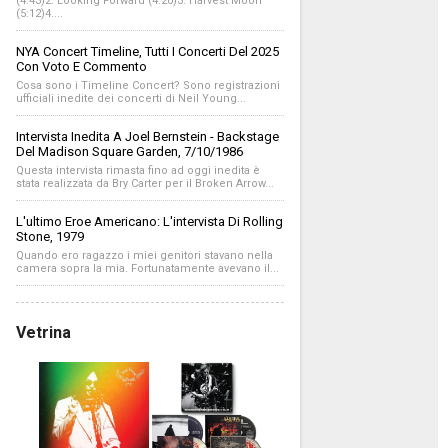
(4:43)2. Looking Forward (4:20)3. Harvest Moon
(5:12)4....
NYA Concert Timeline, Tutti I Concerti Del 2025
Con Voto E Commento
Cosa sono i Timeline Concert? Sono registrazioni
ufficiali inedite dei concerti di Neil Young...
Intervista Inedita A Joel Bernstein - Backstage
Del Madison Square Garden, 7/10/1986
Questa intervista rimasta fino ad oggi inedita è
stata realizzata da Bry Carter per il Broken Arrow...
L'ultimo Eroe Americano: L'intervista Di Rolling
Stone, 1979
Quando ero ragazzo i miei genitori stavano nella
camera sopra la mia. Fortunatamente avevano il...
Vetrina