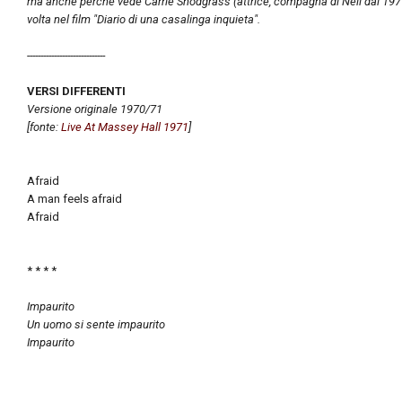
ma anche perché vede Carrie Snodgrass (attrice, compagna di Neil dal 1971
volta nel film "Diario di una casalinga inquieta".
-----------------------------
VERSI DIFFERENTI
Versione originale 1970/71
[fonte:
Live At Massey Hall 1971
]
Afraid
A man feels afraid
Afraid
* * * *
Impaurito
Un uomo si sente impaurito
Impaurito