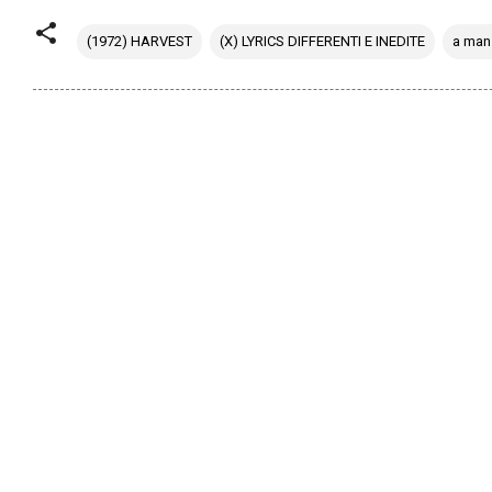
(1972) HARVEST
(X) LYRICS DIFFERENTI E INEDITE
a man