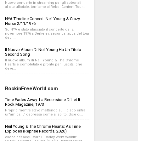
Nuovo concerto in streaming per gli abbonati
al sito ufficiale: torniamo al Rebel Content Tour...
NYA Timeline Concert: Neil Young & Crazy
Horse 2/11/1976
Su NYA è stato rilasciato il concerto del 2
novembre 1976 a Berkeley, seconda tappa del tour
degli...
Il Nuovo Album Di Neil Young Ha Un Titolo:
Second Song
Il nuovo album di Neil Young & The Chrome
Hearts è completato e pronto per l'uscita, che
deve...
RockinFreeWorld.com
Time Fades Away: La Recensione Di Let It
Rock Magazine, 1973
Proprio mentre stavo mettendo su il disco entra
un'amica. E' depressa come al solito, dice di...
Neil Young & The Chrome Hearts: As Time
Explodes (Reprise Records, 2026)
clicca per acquistare1. Daddy Went Walkin'