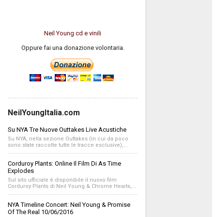
Neil Young cd e vinili
Oppure fai una donazione volontaria.
NeilYoungItalia.com
Su NYA Tre Nuove Outtakes Live Acustiche
Su NYA, nella sezione Outtakes (in cui da poco
sono state raccolte tutte le tracce esclusive),...
Corduroy Plants: Online Il Film Di As Time
Explodes
Sul sito ufficiale è disponibile il nuovo film
Corduroy Plants di Neil Young & Chrome Hearts,...
NYA Timeline Concert: Neil Young & Promise
Of The Real 10/06/2016