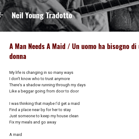
Passa ai contenuti principali
Neil Young Tradotto
A Man Needs A Maid / Un uomo ha bisogno di
donna
My life is changing in so many ways
I don't know who to trust anymore
There's a shadow running through my days
Like a beggar going from door to door
I was thinking that maybe I'd get a maid
Find a place near by for her to stay
Just someone to keep my house clean
Fix my meals and go away
A maid