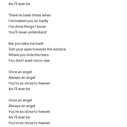
As I'll ever be
There've been times when
I've treated you so badly
I've done things I know
You'll never understand
But you take me back
Turn your eyes towards the window
Where you hide the tears
You don't want me to see
Once an angel
Always an angel
You're as close to heaven
As I'll ever be
Once an angel
Always an angel
You're as close to heaven
As I'll ever be
You're as close to heaven