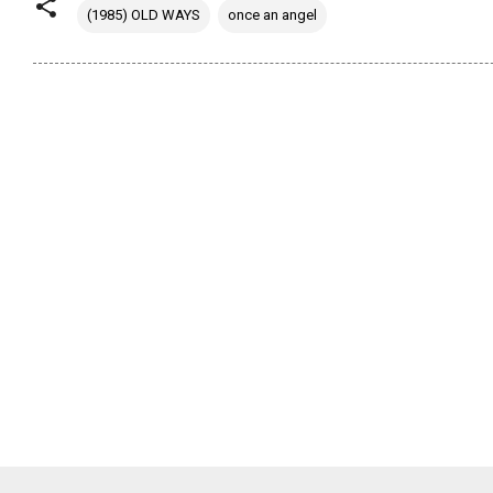
(1985) OLD WAYS
once an angel