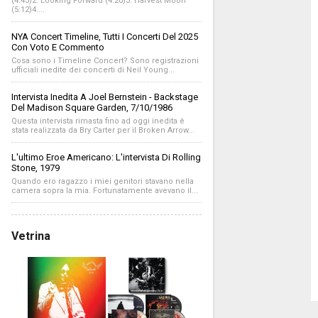
(4:43)2. Looking Forward (4:20)3. Harvest Moon
(5:12)4....
NYA Concert Timeline, Tutti I Concerti Del 2025
Con Voto E Commento
Cosa sono i Timeline Concert? Sono registrazioni
ufficiali inedite dei concerti di Neil Young...
Intervista Inedita A Joel Bernstein - Backstage
Del Madison Square Garden, 7/10/1986
Questa intervista rimasta fino ad oggi inedita è
stata realizzata da Bry Carter per il Broken Arrow...
L'ultimo Eroe Americano: L'intervista Di Rolling
Stone, 1979
Quando ero ragazzo i miei genitori stavano nella
camera sopra la mia. Fortunatamente avevano il...
Vetrina