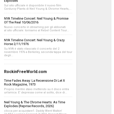
Explodes
Sul sito ufficiale è disponibile il nuovo film
Corduroy Plants di Neil Young & Chrome Hearts,...
NYA Timeline Concert: Neil Young & Promise
Of The Real 10/06/2016
Nuovo concerto in streaming per gli abbonati
al sito ufficiale: torniamo al Rebel Content Tour...
NYA Timeline Concert: Neil Young & Crazy
Horse 2/11/1976
Su NYA è stato rilasciato il concerto del 2
novembre 1976 a Berkeley, seconda tappa del tour
degli...
RockinFreeWorld.com
Time Fades Away: La Recensione Di Let It
Rock Magazine, 1973
Proprio mentre stavo mettendo su il disco entra
un'amica. E' depressa come al solito, dice di...
Neil Young & The Chrome Hearts: As Time
Explodes (Reprise Records, 2026)
clicca per acquistare1. Daddy Went Walkin'