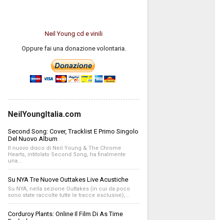
Neil Young cd e vinili
Oppure fai una donazione volontaria.
NeilYoungItalia.com
Second Song: Cover, Tracklist E Primo Singolo
Del Nuovo Album
Il nuovo disco di Neil Young & The Chrome
Hearts, intitolato Second Song, ha finalmente
una...
Su NYA Tre Nuove Outtakes Live Acustiche
Su NYA, nella sezione Outtakes (in cui da poco
sono state raccolte tutte le tracce esclusive),...
Corduroy Plants: Online Il Film Di As Time