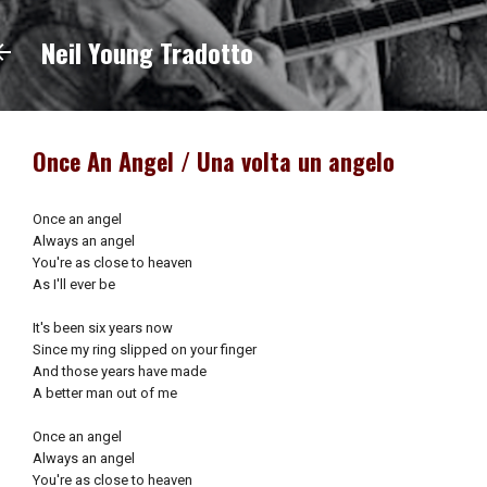
Passa ai contenuti principali
Neil Young Tradotto
Once An Angel / Una volta un angelo
Once an angel
Always an angel
You're as close to heaven
As I'll ever be
It's been six years now
Since my ring slipped on your finger
And those years have made
A better man out of me
Once an angel
Always an angel
You're as close to heaven