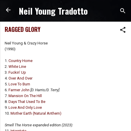
Neil Young Tradotto
Passa ai contenuti principali
RAGGED GLORY
Neil Young & Crazy Horse
(1990)
1.
Country Home
2.
White Line
3.
Fuckin’ Up
4.
Over And Over
5.
Love To Burn
6.
Farmer John
[D. Harris/D. Terry]
7.
Mansion On The Hill
8.
Days That Used To Be
9.
Love And Only Love
10.
Mother Earth (Natural Anthem)
Smell The Horse expanded edition (2023):
11.
Interstate