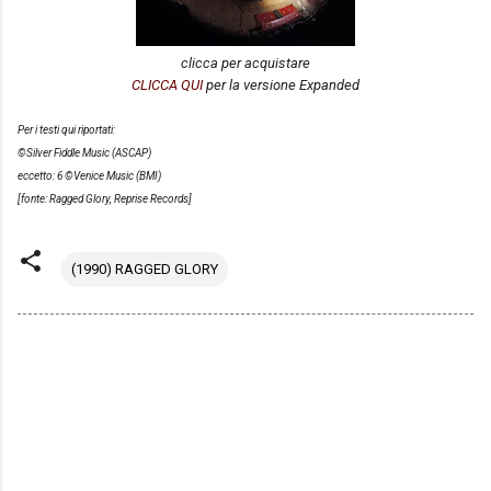
clicca per acquistare
CLICCA QUI
per la versione Expanded
Per i testi qui riportati:
©Silver Fiddle Music (ASCAP)
eccetto: 6 ©Venice Music (BMI)
[fonte: Ragged Glory, Reprise Records]
(1990) RAGGED GLORY