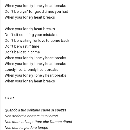
When your lonely, lonely heart breaks
Don't be cryin' for good times you had
When your lonely heart breaks
When your lonely heart breaks
Don't sit counting your mistakes
Don't be waiting for love to come back
Don't be wastin' time
Don't be lost in crime
When your lonely, lonely heart breaks
When your lonely, lonely heart breaks
Lonely heart, lonely heart breaks
When your lonely, lonely heart breaks
When your lonely heart breaks
* * * *
Quando il tuo solitario cuore si spezza
Non sederti a contare i tuoi errori
Non stare ad aspettare che l'amore ritorni
Non stare a perdere tempo