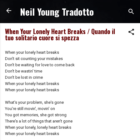
Neil Young Tradotto
Passa ai contenuti principali
When Your Lonely Heart Breaks / Quando il
tuo solitario cuore si spezza
When your lonely heart breaks
Don't sit counting your mistakes
Don't be waiting for love to come back
Don't be wastin' time
Don't be lost in crime
When your lonely heart breaks
When your lonely heart breaks
What's your problem, she's gone
You're still movin', movin' on
You got memories, she got strong
There's a lot of things that aren't gone
When your lonely, lonely heart breaks
When your lonely heart breaks