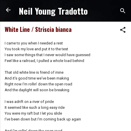
Neil Young Tradotto
Passa ai contenuti principali
White Line / Striscia bianca
I came to you when I needed a rest
You took my love and put it to the test
I saw some things that I never would have guessed
Feel like a railroad, I pulled a whole load behind
That old white line is friend of mine
And it's good time we've been making
Right now I'm rollin' down the open road
And the daylight will soon be breaking
I was adrift on a river of pride
It seemed like such a long easy ride
You were my raft but I let you slide
I've been down but I'm coming back up again
And I'm rollin' down the open road