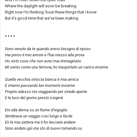
Where the daylight will soon be breaking
Right now I'm thinking 'bout these things that I know
But it's good time that we've been making
* * * *
Sono venuto da te quando avevo bisogno di riposo
Hai preso il mio amore e l'hai messo alla prova
Ho visto cose che non avrei mai immaginato
Mi sento come una ferrovia, ho trasportato un carico enorme
Quella vecchia striscia bianca è mia amica
E stiamo passando bei momenti insieme
Proprio adesso sto viaggiando per strade aperte
E la luce del giorno presto sorgerà
Ero alla deriva su un fiume d’orgoglio
Sembrava un viaggio così lungo e facile
Eri la mia zattera ma ti ho lasciata andare
Sono andato giù ma sto di nuovo tornando su