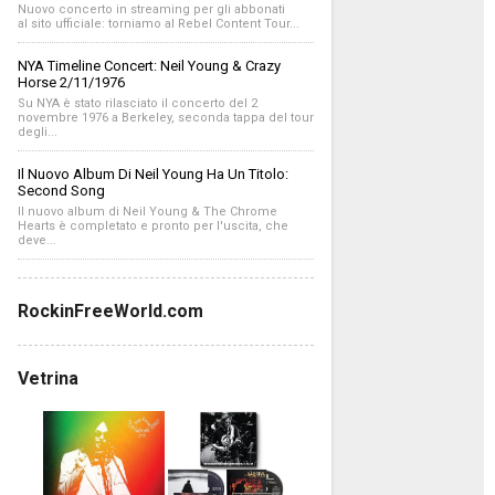
Nuovo concerto in streaming per gli abbonati
al sito ufficiale: torniamo al Rebel Content Tour...
NYA Timeline Concert: Neil Young & Crazy
Horse 2/11/1976
Su NYA è stato rilasciato il concerto del 2
novembre 1976 a Berkeley, seconda tappa del tour
degli...
Il Nuovo Album Di Neil Young Ha Un Titolo:
Second Song
Il nuovo album di Neil Young & The Chrome
Hearts è completato e pronto per l'uscita, che
deve...
RockinFreeWorld.com
Vetrina