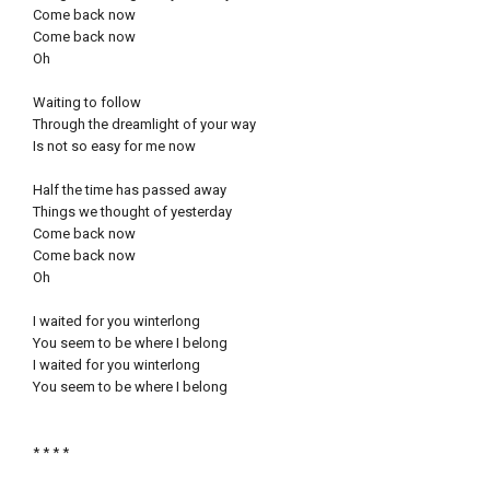
Come back now
Come back now
Oh
Waiting to follow
Through the dreamlight of your way
Is not so easy for me now
Half the time has passed away
Things we thought of yesterday
Come back now
Come back now
Oh
I waited for you winterlong
You seem to be where I belong
I waited for you winterlong
You seem to be where I belong
* * * *