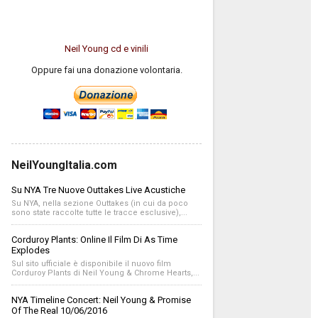
Neil Young cd e vinili
Oppure fai una donazione volontaria.
NeilYoungItalia.com
Su NYA Tre Nuove Outtakes Live Acustiche
Su NYA, nella sezione Outtakes (in cui da poco
sono state raccolte tutte le tracce esclusive),...
Corduroy Plants: Online Il Film Di As Time
Explodes
Sul sito ufficiale è disponibile il nuovo film
Corduroy Plants di Neil Young & Chrome Hearts,...
NYA Timeline Concert: Neil Young & Promise
Of The Real 10/06/2016