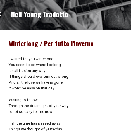
Passa ai contenuti principali
Neil Young Tradotto
Winterlong / Per tutto l'inverno
I waited for you winterlong
You seem to be where I belong
It's all illusion any way
If things should ever turn out wrong
And all the love we have is gone
It won't be easy on that day
Waiting to follow
Through the dreamlight of your way
Is not so easy for me now
Half the time has passed away
Things we thought of yesterday