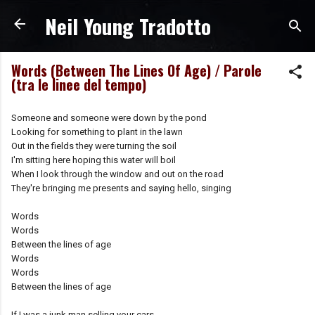
Neil Young Tradotto
Passa ai contenuti principali
Words (Between The Lines Of Age) / Parole
(tra le linee del tempo)
Someone and someone were down by the pond
Looking for something to plant in the lawn
Out in the fields they were turning the soil
I'm sitting here hoping this water will boil
When I look through the window and out on the road
They're bringing me presents and saying hello, singing
Words
Words
Between the lines of age
Words
Words
Between the lines of age
If I was a junk man selling your cars