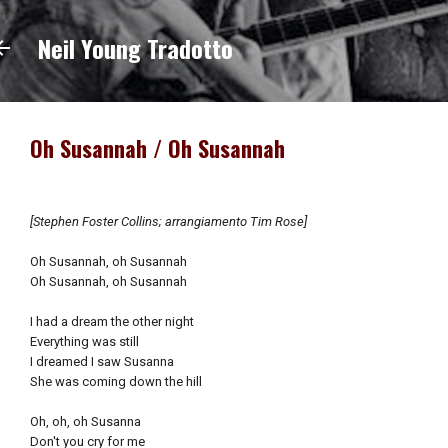
Passa ai contenuti principali
Neil Young Tradotto
Oh Susannah / Oh Susannah
[Stephen Foster Collins; arrangiamento Tim Rose]
Oh Susannah, oh Susannah
Oh Susannah, oh Susannah
I had a dream the other night
Everything was still
I dreamed I saw Susanna
She was coming down the hill
Oh, oh, oh Susanna
Don't you cry for me