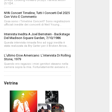
(4:43)2. Looking Forward (4:20)3. Harvest Moon
(5:12)4....
NYA Concert Timeline, Tutti I Concerti Del 2025
Con Voto E Commento
Cosa sono i Timeline Concert? Sono registrazioni
ufficiali inedite dei concerti di Neil Young...
Intervista Inedita A Joel Bernstein - Backstage
Del Madison Square Garden, 7/10/1986
Questa intervista rimasta fino ad oggi inedita è
stata realizzata da Bry Carter per il Broken Arrow...
L'ultimo Eroe Americano: L'intervista Di Rolling
Stone, 1979
Quando ero ragazzo i miei genitori stavano nella
camera sopra la mia. Fortunatamente avevano il...
Vetrina