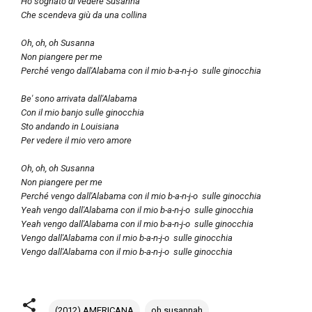
Ho sognato di vedere Susanna
Che scendeva giù da una collina
Oh, oh, oh Susanna
Non piangere per me
Perché vengo dall'Alabama con il mio b-a-n-j-o sulle ginocchia
Be' sono arrivata dall'Alabama
Con il mio banjo sulle ginocchia
Sto andando in Louisiana
Per vedere il mio vero amore
Oh, oh, oh Susanna
Non piangere per me
Perché vengo dall'Alabama con il mio b-a-n-j-o sulle ginocchia
Yeah vengo dall'Alabama con il mio b-a-n-j-o sulle ginocchia
Yeah vengo dall'Alabama con il mio b-a-n-j-o sulle ginocchia
Vengo dall'Alabama con il mio b-a-n-j-o sulle ginocchia
Vengo dall'Alabama con il mio b-a-n-j-o sulle ginocchia
(2012) AMERICANA
oh susannah