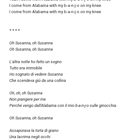
I come from Alabama with my b-a-n-j-o on my knee
I come from Alabama with my b-a-n-j-o on my knee
* * * *
Oh Susanna, oh Susanna
Oh Susanna, oh Susanna
L'altra notte ho fatto un sogno
Tutto era immobile
Ho sognato di vedere Susanna
Che scendeva giù da una collina
Oh, oh, oh Susanna
Non piangere per me
Perché vengo dall'Alabama con il mio b-a-n-j-o sulle ginocchia
Oh Susanna, oh Susanna
Assaporava la torta di grano
Una lacrima negli occhi