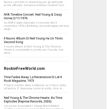
Nuovo concerto in streaming per gli abbonati
al sito ufficiale: torniamo al Rebel Content Tour...
NYA Timeline Concert: Neil Young & Crazy
Horse 2/11/1976
Su NYA è stato rilasciato il concerto del 2
novembre 1976 a Berkeley, seconda tappa del tour
degli...
Il Nuovo Album Di Neil Young Ha Un Titolo:
Second Song
Il nuovo album di Neil Young & The Chrome
Hearts è completato e pronto per l'uscita, che
deve...
RockinFreeWorld.com
Time Fades Away: La Recensione Di Let It
Rock Magazine, 1973
Proprio mentre stavo mettendo su il disco entra
un'amica. E' depressa come al solito, dice di...
Neil Young & The Chrome Hearts: As Time
Explodes (Reprise Records, 2026)
clicca per acquistare1. Daddy Went Walkin'