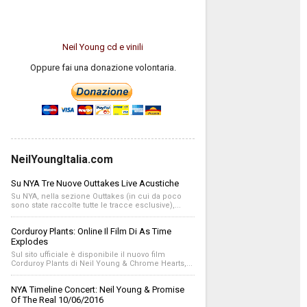
Neil Young cd e vinili
Oppure fai una donazione volontaria.
NeilYoungItalia.com
Su NYA Tre Nuove Outtakes Live Acustiche
Su NYA, nella sezione Outtakes (in cui da poco
sono state raccolte tutte le tracce esclusive),...
Corduroy Plants: Online Il Film Di As Time
Explodes
Sul sito ufficiale è disponibile il nuovo film
Corduroy Plants di Neil Young & Chrome Hearts,...
NYA Timeline Concert: Neil Young & Promise
Of The Real 10/06/2016