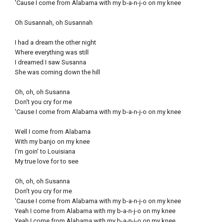
'Cause I come from Alabama with my b-a-n-j-o on my knee
Oh Susannah, oh Susannah
I had a dream the other night
Where everything was still
I dreamed I saw Susanna
She was coming down the hill
Oh, oh, oh Susanna
Don't you cry for me
'Cause I come from Alabama with my b-a-n-j-o on my knee
Well I come from Alabama
With my banjo on my knee
I'm goin' to Louisiana
My true love for to see
Oh, oh, oh Susanna
Don't you cry for me
'Cause I come from Alabama with my b-a-n-j-o on my knee
Yeah I come from Alabama with my b-a-n-j-o on my knee
Yeah I come from Alabama with my b-a-n-j-o on my knee