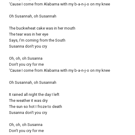
'Cause I come from Alabama with my b-a-n-j-o on my knee
Oh Susannah, oh Susannah
The buckwheat cake was in her mouth
The tear was in her eye
Says, I'm coming from the South
Susanna don't you cry
Oh, oh, oh Susanna
Don't you cry for me
'Cause I come from Alabama with my b-a-n-j-o on my knee
Oh Susannah, oh Susannah
It rained all night the day I left
The weather it was dry
The sun so hot I froze to death
Susanna don't you cry
Oh, oh, oh Susanna
Don't you cry for me