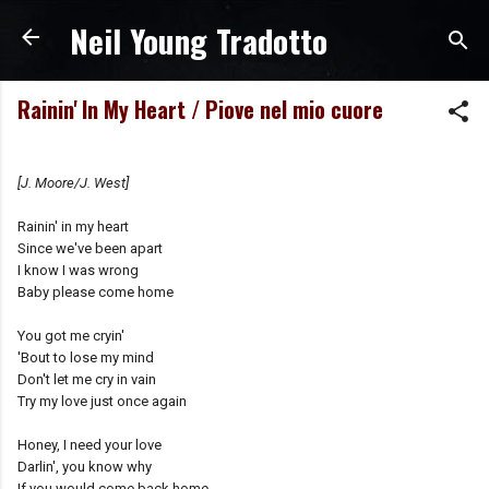
Neil Young Tradotto
Passa ai contenuti principali
Rainin' In My Heart / Piove nel mio cuore
[J. Moore/J. West]
Rainin' in my heart
Since we've been apart
I know I was wrong
Baby please come home
You got me cryin'
'Bout to lose my mind
Don't let me cry in vain
Try my love just once again
Honey, I need your love
Darlin', you know why
If you would come back home