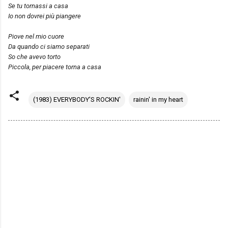
Se tu tornassi a casa
Io non dovrei più piangere
Piove nel mio cuore
Da quando ci siamo separati
So che avevo torto
Piccola,
per piacere torna a casa
(1983) EVERYBODY'S ROCKIN'
rainin' in my heart