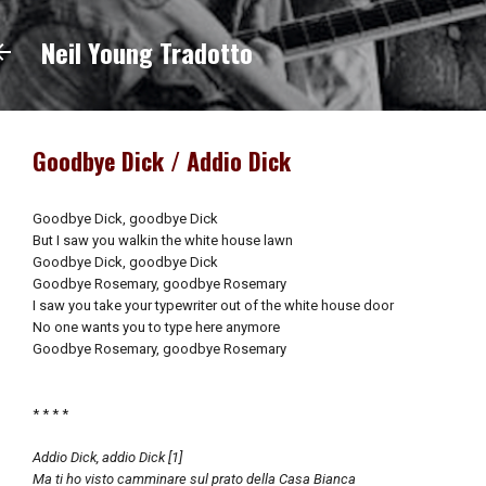
Passa ai contenuti principali
Neil Young Tradotto
Goodbye Dick / Addio Dick
Goodbye Dick, goodbye Dick
But I saw you walkin the white house lawn
Goodbye Dick, goodbye Dick
Goodbye Rosemary, goodbye Rosemary
I saw you take your typewriter out of the white house door
No one wants you to type here anymore
Goodbye Rosemary, goodbye Rosemary
* * * *
Addio Dick, addio Dick [1]
Ma ti ho visto camminare sul prato della Casa Bianca