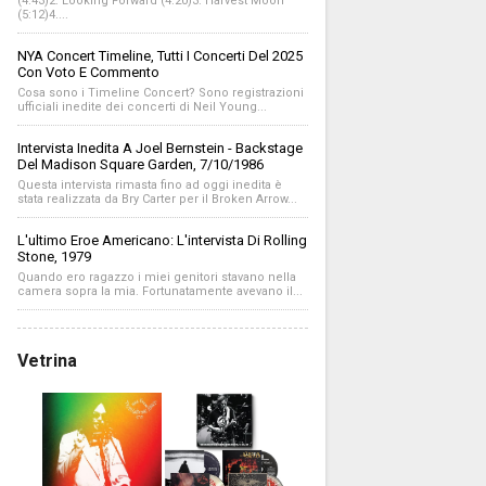
(4:43)2. Looking Forward (4:20)3. Harvest Moon
(5:12)4....
NYA Concert Timeline, Tutti I Concerti Del 2025
Con Voto E Commento
Cosa sono i Timeline Concert? Sono registrazioni
ufficiali inedite dei concerti di Neil Young...
Intervista Inedita A Joel Bernstein - Backstage
Del Madison Square Garden, 7/10/1986
Questa intervista rimasta fino ad oggi inedita è
stata realizzata da Bry Carter per il Broken Arrow...
L'ultimo Eroe Americano: L'intervista Di Rolling
Stone, 1979
Quando ero ragazzo i miei genitori stavano nella
camera sopra la mia. Fortunatamente avevano il...
Vetrina