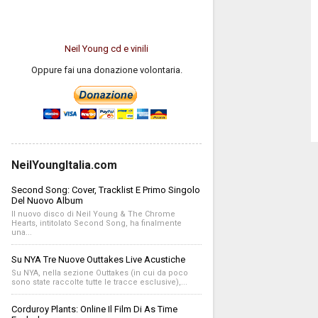
Neil Young cd e vinili
Oppure fai una donazione volontaria.
NeilYoungItalia.com
Second Song: Cover, Tracklist E Primo Singolo
Del Nuovo Album
Il nuovo disco di Neil Young & The Chrome
Hearts, intitolato Second Song, ha finalmente
una...
Su NYA Tre Nuove Outtakes Live Acustiche
Su NYA, nella sezione Outtakes (in cui da poco
sono state raccolte tutte le tracce esclusive),...
Corduroy Plants: Online Il Film Di As Time