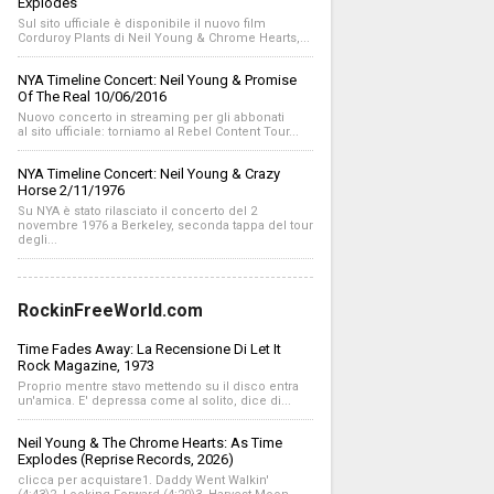
Explodes
Sul sito ufficiale è disponibile il nuovo film
Corduroy Plants di Neil Young & Chrome Hearts,...
NYA Timeline Concert: Neil Young & Promise
Of The Real 10/06/2016
Nuovo concerto in streaming per gli abbonati
al sito ufficiale: torniamo al Rebel Content Tour...
NYA Timeline Concert: Neil Young & Crazy
Horse 2/11/1976
Su NYA è stato rilasciato il concerto del 2
novembre 1976 a Berkeley, seconda tappa del tour
degli...
RockinFreeWorld.com
Time Fades Away: La Recensione Di Let It
Rock Magazine, 1973
Proprio mentre stavo mettendo su il disco entra
un'amica. E' depressa come al solito, dice di...
Neil Young & The Chrome Hearts: As Time
Explodes (Reprise Records, 2026)
clicca per acquistare1. Daddy Went Walkin'