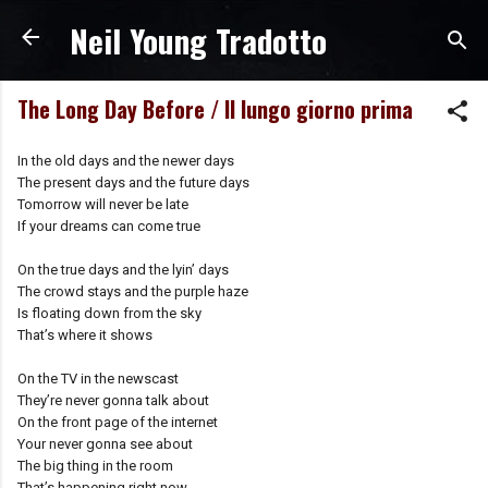
Neil Young Tradotto
Passa ai contenuti principali
The Long Day Before / Il lungo giorno prima
In the old days and the newer days
The present days and the future days
Tomorrow will never be late
If your dreams can come true
On the true days and the lyin’ days
The crowd stays and the purple haze
Is floating down from the sky
That’s where it shows
On the TV in the newscast
They’re never gonna talk about
On the front page of the internet
Your never gonna see about
The big thing in the room
That’s happening right now