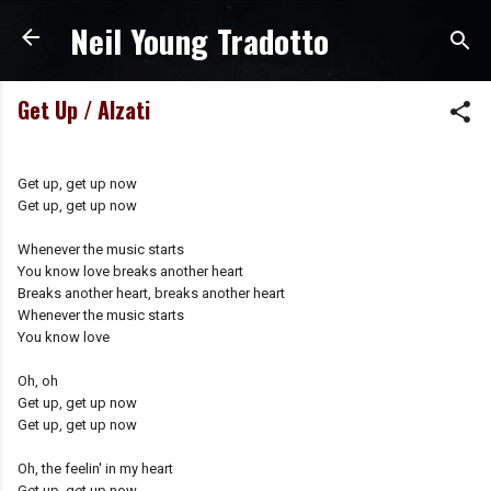
Neil Young Tradotto
Passa ai contenuti principali
Get Up / Alzati
Get up, get up now
Get up, get up now
Whenever the music starts
You know love breaks another heart
Breaks another heart, breaks another heart
Whenever the music starts
You know love
Oh, oh
Get up, get up now
Get up, get up now
Oh, the feelin' in my heart
Get up, get up now